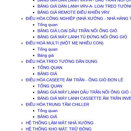
BẢNG GIÁ DÀN LẠNH VRV-A - DẤU TRẦN NỐI Ố
BẢNG GIÁ DÀN LẠNH VRV-A- LOẠI TREO TƯỜN
BẢNG GIÁ REMOTE ĐIỀU KHIỂN VRV
ĐIỀU HÒA CÔNG NGHIỆP (NHÀ XƯỞNG - NHÀ HÀNG TI
Tổng quan
BẢNG GIÁ LOẠI DẤU TRẦN NỐI ỐNG GIÓ
BẢNG GIÁ MÁY LẠNH TỦ ĐỨNG NỐI ỐNG GIÓ
ĐIỀU HOÀ MULTI (MỘT MẸ NHIỀU CON)
Tổng quan
Bảng giá
ĐIỀU HÒA TREO TƯỜNG DÂN DỤNG
TỔNG QUAN
BẢNG GIÁ
ĐIỀU HÒA CASEETE ÂM TRẦN - ỐNG GIÓ ĐƠN LẺ
TỔNG QUAN
BẢNG GIÁ MÁY LẠNH DẤU TRẦN NỐI ỐNG GIÓ 
BẢNG GIÁ MÁY LẠNH CASSETTE ÂM TRẦN INV
ĐIỀU HÒA TRUNG TÂM CHILLER
Tổng quan
BẢNG GIÁ
HỆ THỐNG LÀM MÁT NHÀ XƯỞNG
HỆ THỐNG KHO MÁT, TRỮ ĐÔNG