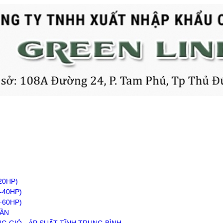
20HP)
-40HP)
-60HP)
RẦN