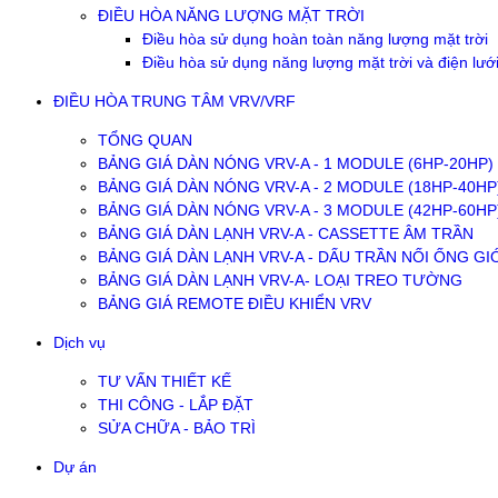
ĐIỀU HÒA NĂNG LƯỢNG MẶT TRỜI
Điều hòa sử dụng hoàn toàn năng lượng mặt trời
Điều hòa sử dụng năng lượng mặt trời và điện lướ
ĐIỀU HÒA TRUNG TÂM VRV/VRF
TỔNG QUAN
BẢNG GIÁ DÀN NÓNG VRV-A - 1 MODULE (6HP-20HP)
BẢNG GIÁ DÀN NÓNG VRV-A - 2 MODULE (18HP-40HP
BẢNG GIÁ DÀN NÓNG VRV-A - 3 MODULE (42HP-60HP
BẢNG GIÁ DÀN LẠNH VRV-A - CASSETTE ÂM TRẦN
BẢNG GIÁ DÀN LẠNH VRV-A - DẤU TRẦN NỐI ỐNG GI
BẢNG GIÁ DÀN LẠNH VRV-A- LOẠI TREO TƯỜNG
BẢNG GIÁ REMOTE ĐIỀU KHIỂN VRV
Dịch vụ
TƯ VẤN THIẾT KẾ
THI CÔNG - LẮP ĐẶT
SỬA CHỮA - BẢO TRÌ
Dự án