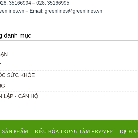
 028. 35166994 – 028. 35166995
enlines.vn – Email: greenlines@greenlines.vn
ng danh mục
SẠN
Y
ÓC SỨC KHỎE
NG
 LẬP - CĂN HỘ
SẢN PHẨM
ĐIỀU HÒA TRUNG TÂM VRV/VRF
DỊCH V