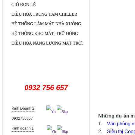
GIÓ ĐƠN LẺ
ĐIỀU HÒA TRUNG TÂM CHILLER
HỆ THỐNG LÀM MÁT NHÀ XƯỞNG
HỆ THỐNG KHO MÁT, TRỮ ĐÔNG
ĐIỀU HÒA NĂNG LƯỢNG MẶT TRỜI
HỖ TRỢ TRỰC TUYẾN
0932 756 657
Kinh Doanh 2
Những dự án mà
0932756657
1.
Văn phòng n
Kinh doanh 1
2.
Siêu thị Coo