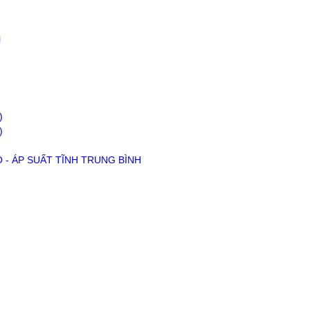
i
)
)
Ó - ÁP SUẤT TĨNH TRUNG BÌNH