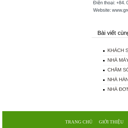
Điện thoại: +84.
Website: www.gre
Bài viết cù
KHÁCH 
NHÀ MÁ
CHĂM S
NHÀ HÀ
NHÀ ĐƠN
TRANG CHỦ
GIỚI THIỆU