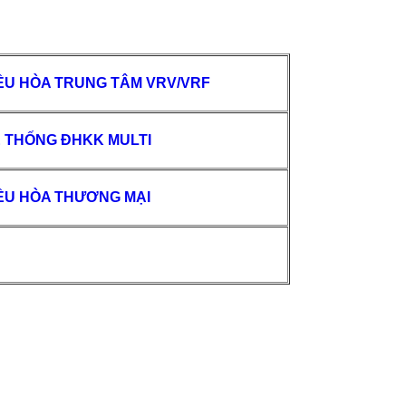
ỀU HÒA TRUNG TÂM VRV/VRF
 THỐNG ĐHKK MULTI
ỀU HÒA THƯƠNG MẠI