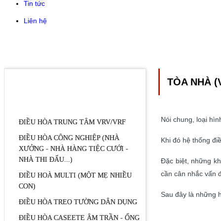
Tin tức
Liên hệ
TÒA NHÀ (
DANH MỤC SẢN PHẨM
Nói chung, loại hì
ĐIỀU HÒA TRUNG TÂM VRV/VRF
ĐIỀU HÒA CÔNG NGHIỆP (NHÀ
Khi đó hệ thống đi
XƯỞNG - NHÀ HÀNG TIỆC CƯỚI -
NHÀ THI ĐẤU...)
Đặc biệt, những kh
cần cân nhắc vấn đ
ĐIỀU HOÀ MULTI (MỘT MẸ NHIỀU
CON)
Sau đây là những 
ĐIỀU HÒA TREO TƯỜNG DÂN DỤNG
ĐIỀU HÒA CASEETE ÂM TRẦN - ỐNG