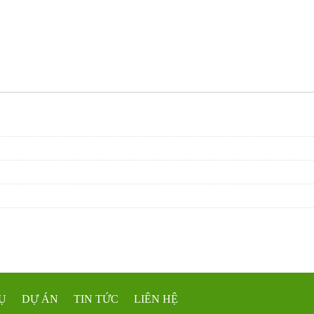
Ụ
DỰ ÁN
TIN TỨC
LIÊN HỆ