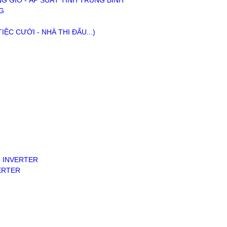
NG GIÓ - ÁP SUẤT TĨNH TRUNG BÌNH
G
ỆC CƯỚI - NHÀ THI ĐẤU...)
- INVERTER
ERTER